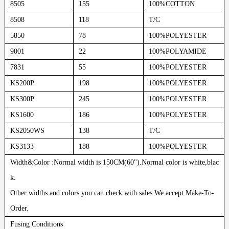
8505
155
100%COTTON
8508
118
T/C
5850
78
100%POLYESTER
9001
22
100%POLYAMIDE
7831
55
100%POLYESTER
KS200P
198
100%POLYESTER
KS300P
245
100%POLYESTER
KS1600
186
100%POLYESTER
KS2050WS
138
T/C
KS3133
188
100%POLYESTER
Width&Color :Normal width is 150CM(60").Normal color is white,blac
k.
Other widths and colors you can check with sales.We accept Make-To-
Order.
Fusing Conditions